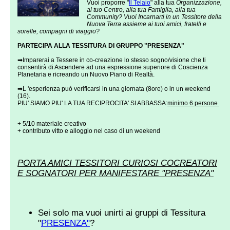
Vuoi proporre "
Il Telaio
" alla tua
Organizzazione,
al tuo Centro, alla tua Famiglia, alla tua
Community? Vuoi Incarnarti in un Tessitore della
Nuova Terra assieme ai tuoi amici, fratelli e
sorelle, compagni di viaggio?
PARTECIPA ALLA TESSITURA DI GRUPPO "PRESENZA"
‌‌➡Imparerai a Tessere in co-creazione lo stesso sogno/visione che ti
consentirà di Ascendere ad una espressione superiore di Coscienza
Planetaria e ricreando un Nuovo Piano di Realtà.
➡L 'esperienza può verificarsi in una giornata (8ore) o in un weekend
(16).
PIU' SIAMO PIU' LA TUA RECIPROCITA' SI ABBASSA:
minimo 6 persone
+ 5/10 materiale creativo
+ contributo vitto e alloggio nel caso di un weekend
PORTA AMICI TESSITORI CURIOSI COCREATORI
E SOGNATORI PER MANIFESTARE "PRESENZA"
Sei solo ma vuoi unirti ai gruppi di Tessitura
"
PRESENZA"
?