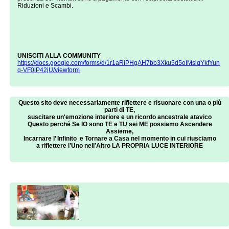
Riduzioni e Scambi.
UNISCITI ALLA COMMUNITY
https://docs.google.com/forms/d/1r1aRiPHgAH7bb3Xku5d5oIMsiqYkfYun
q-VF0iP42jU/viewform
Questo sito deve necessariamente riflettere e risuonare con una o più
parti di TE,
suscitare un'emozione interiore e un ricordo ancestrale atavico
Q‌uesto perché Se IO sono TE e TU sei ME ‌possiamo Ascendere
Assieme,
Incarnare l’ Infinito ‌ e Tornare a Casa nel momento in cui riusciamo
a riflettere ‌l’Uno nell’Altro ‌LA PROPRIA LUCE INTERIORE