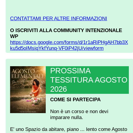
CONTATTAMI PER ALTRE INFORMAZIONI
O ISCRIVITI ALLA COMMUNITY INTENZIONALE
WP
https://docs.google.com/forms/d/1r1aRiPHgAH7bb3X
ku5d5oIMsiqYkfYunq-VF0iP42jU/viewform
PROSSIMA
TESSITURA AGOSTO
2026
COME SI PARTECIPA
Non è un corso e non devi
imparare nulla.
E' uno Spazio da abitare, piano ... lento come Agosto