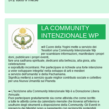
LA COMMUNITY
INTENZIONALE WP
➡Il Cuore della Yogini mette a servizio dei
Tessitori ‌una ‌Community Intenzionale Wp
per scambiare informazioni, manifestare i propri
doni, pubblicare i propri eventi,
fare una sadhana spirituale, dedicarsi alla bellezza, alla gioia, alla
celebrazione
e soprattutto incontrarsi. Per partecipare si richiede una forte intenzione
a voler sviluppare integrita' nella sviluppo di arti e mestieri
a servizio dell'umanita' e della Pachamama.
Significa mettersi a servizio quale miglior contributo sociale e collettivo
per una Nuova Umanità sul Pianeta
➡ L'Iscrizione alla Community Intenzionale Wp è a Donazione Libera
Annuale.
Puoi partecipare gratuitamente sia come attivista che come iscritto
a tutte le attività come da calendario mensile che troverai all'interno e
usufruire degli strumenti a disposizione della Community. Gli Eventi in
presenza dei Membri sono a pagamento con reciprocità sostenibili.