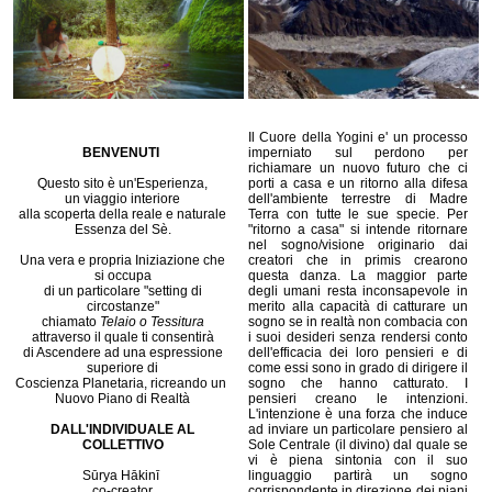
Il Cuore della Yogini e' un processo
BENVENUTI
imperniato sul perdono per
richiamare un nuovo futuro che ci
Questo sito è un'Esperienza,
porti a casa e un ritorno alla difesa
un viaggio interiore
dell'ambiente terrestre di Madre
alla scoperta della reale e naturale
Terra con tutte le sue specie. Per
Essenza del Sè.
"ritorno a casa" si intende ritornare
nel sogno/visione originario dai
Una vera e propria Iniziazione che
creatori che in primis crearono
si occupa
questa danza. La maggior parte
di un particolare "setting di
degli umani resta inconsapevole in
circostanze"
merito alla capacità di catturare un
chiamato
Telaio o Tessitura
sogno se in realtà non combacia con
attraverso il quale ti consentirà
i suoi desideri senza rendersi conto
di Ascendere ad una espressione
dell'efficacia dei loro pensieri e di
superiore di
come essi sono in grado di dirigere il
Coscienza Planetaria, ricreando un
sogno che hanno catturato. I
Nuovo Piano di Realtà
pensieri creano le intenzioni.
L'intenzione è una forza che induce
DALL'INDIVIDUALE AL
ad inviare un particolare pensiero al
COLLETTIVO
Sole Centrale (il divino) dal quale se
vi è piena sintonia con il suo
Sūrya Hākinī
linguaggio partirà un sogno
co-creator
corrispondente in direzione dei piani