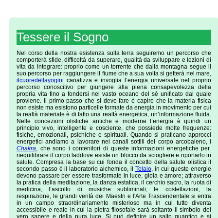
Tessere il Sogno
L'INTENTO
Nel corso della nostra esistenza sulla terra seguiremo un percorso che
Non ho inventato “l’acqua calda”
comporterà sfide, difficoltà da superare, qualità da sviluppare e lezioni di
tuttavia voglio trasmettere un sapere
vita da integrare: proprio come un torrente che dalla montagna segue il
già noto nella mia unicità ed esperienza
suo percorso per raggiungere il fiume che a sua volta si getterà nel mare,
personale.
ilcuoredellayogini
canalizza e invoglia l’energia universale nel proprio
percorso conoscitivo per giungere alla piena consapevolezza della
Siete voi a fare la scelta e questo è vero
propria vita fino a fondersi nel vasto oceano del sé unificato dal quale
sia che vi abbandoniate ad una foglia dell'albero,
proviene. Il primo passo che si deve fare è capire che la materia fisica
come fece il Buddha,
non esiste ma esistono particelle formate da energia in movimento per cui
o a un Maestro,
la realtà materiale è di fatto una realtà energetica, un’informazione fluida.
o al vostro stesso centro cosmico interiore.
Nelle concezioni olistiche antiche e moderne l’energia è quindi un
principio vivo, intelligente e cosciente, che possiede molte frequenze:
L’energia di cui parlo e pratico non è una religione
fisiche, emozionali, psichiche e spirituali. Quando si praticano approcci
e non richiede rituali legati ad atti di fede,
energetici andiamo a lavorare nei canali sottili del corpo arcobaleno, i
Bensì entrare in contatto
Chakra
, che sono i contenitori di queste informazioni energetiche per
con la sorgente del proprio Sé,
riequilibrare il corpo laddove esiste un blocco da sciogliere e riportarlo in
togliersi la corazza
salute. Compresa la base su cui fonda il concetto della salute olistica il
e vivere esprimendo il proprio potenziale creativo
secondo passo è il laboratorio alchemico, il
Telaio
, in cui queste energie
di realizzazione.
devono passare per essere trasformate in luce, gioia e amore; attraverso
la pratica della meditazione, la danza estatica, il cerchio sacro, la ruota di
La nostra vita sulla Terra
medicina, l’ascolto di musiche subliminali, le costellazioni, la
è una scuola che ci insegna che siamo anime
respirazione, le grandi verità dei Maestri e l'Arte Trascendentale si entra
e non solo corpi fisici,
in un campo straordinariamente misterioso ma in cui tutto diventa
esistiamo da sempre in un grande mare di energia.
accessibile e reale in cui la pietra filosofale sarà soltanto il simbolo del
vero sapere e della pura luce. Si può definire un salto quantico e si