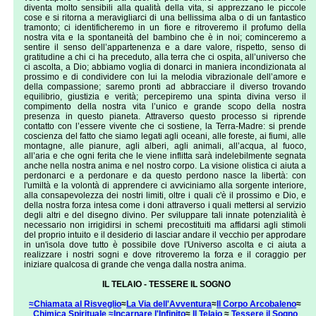
Non siamo in competizione con nessun'altra anima,
diventa molto sensibili alla qualità della vita, si apprezzano le piccole
noi abbiamo il nostro cammino e loro hanno il loro.
cose e si ritorna a meravigliarci di una bellissima alba o di un fantastico
tramonto; ci identificheremo in un fiore e ritroveremo il profumo della
Esiste solo un viaggio di gruppo creativo e cooperativo
nostra vita e la spontaneità del bambino che è in noi; cominceremo a
verso la luce della consapevolezza.
sentire il senso dell’appartenenza e a dare valore, rispetto, senso di
gratitudine a chi ci ha preceduto, alla terra che ci ospita, all’universo che
ci ascolta, a Dio; abbiamo voglia di donarci in maniera incondizionata al
prossimo e di condividere con lui la melodia vibrazionale dell’amore e
della compassione; saremo pronti ad abbracciare il diverso trovando
equilibrio, giustizia e verità; percepiremo una spinta divina verso il
compimento della nostra vita l’unico e grande scopo della nostra
presenza in questo pianeta. Attraverso questo processo si riprende
contatto con l’essere vivente che ci sostiene, la Terra-Madre: si prende
coscienza del fatto che siamo legati agli oceani, alle foreste, ai fiumi, alle
montagne, alle pianure, agli alberi, agli animali, all’acqua, al fuoco,
all’aria e che ogni ferita che le viene inflitta sarà indelebilmente segnata
anche nella nostra anima e nel nostro corpo. La visione olistica ci aiuta a
perdonarci e a perdonare e da questo perdono nasce la libertà: con
l'umiltà e la volontà di apprendere ci avviciniamo alla sorgente interiore,
alla consapevolezza dei nostri limiti, oltre i quali c'è il prossimo e Dio, e
della nostra forza intesa come i doni attraverso i quali mettersi al servizio
degli altri e del disegno divino. Per sviluppare tali innate potenzialità è
necessario non irrigidirsi in schemi precostituiti ma affidarsi agli stimoli
del proprio intuito e il desiderio di lasciar andare il vecchio per approdare
in un'isola dove tutto è possibile dove l'Universo ascolta e ci aiuta a
realizzare i nostri sogni e dove ritroveremo la forza e il coraggio per
iniziare qualcosa di grande che venga dalla nostra anima.
IL TELAIO - TESSERE IL SOGNO
≈
Chiamata al Risveglio
≈
La Via dell'Avventura
≈
Il Corpo Arcobaleno
≈
Chimica Spirituale
≈
Incarnare l'Infinito
≈
Il Telaio
≈
Tessere il Sogno