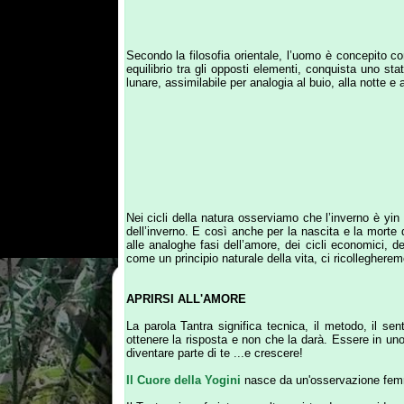
Nei cicli della natura osserviamo che l’inverno è yin che ve
dell’inverno. E così anche per la nascita e la morte delle gala
alle analoghe fasi dell’amore, dei cicli economici, della sa
come un principio naturale della vita, ci ricollegheremo alla S
APRIRSI ALL'AMORE
La parola Tantra significa tecnica, il metodo, il sentiero d
ottenere la risposta e non che la darà. Essere in uno stato 
diventare parte di te ...e crescere!
Il Cuore della Yogini
nasce da un'osservazione femminile ri
Il Tantra viene frainteso molto e si tende a considerarlo co
sentiero tantrico dice semplicemente di essere consapevoli
dall’uomo comune; avvicinarsi all’atto sessuale come se e
consapevolezza. Un tempio serve per persone particolari creat
la nostra mente, piena di visitatori, razionale ed intellett
compreso ed accettato per scoprire come funziona e come ope
create dall’inconscio a causa delle repressioni e della paura
dalla routine giornaliera o da schemi precostituiti… ed ecco
pronti di accogliere e permettere all’altro di entrare dentro
tutto questo?
Ma il Tantra attira sempre per motivi sbagliati 
falso (con se stesso) che può mostrare una cosa intenden
all’immorale, va oltre alla dualità perché l’esperienza non ti
Il Tantra non è contro nulla, perciò non è un punto di vista,
della vita, dell’amore e della consapevolezza. Dal sesso noi 