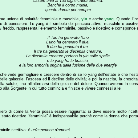
Le diecimila creature portano lo yin sulle spalle
e lo yang fra le braccia;
e la loro armonia origina dalla fusione delle due energie
de germogliare e crescere dentro di sé lo yang dell’estate e che l’estate è yang den
ssie; l’ascesa ed il declino delle civiltà; e poi la nascita, la crescita, la vecchiaia 
lute, fino all’alternarsi della gioia e del dolore. Quando avremo la consapevolezza d
orgente in cui tutto comincia e finisce e vivere connessi a lei.
i come la Verità possa essere raggiunta; si deve essere molto ricettivi e aperti al
ricettivo "femminile" è indispensabile perchè come la donna che porta in grembo suo f
cettiva:
è un'esperiena d'amore
!
me una attività sessuale immorale. Ovvio …quando non si comprende qualcosa la si giud
 del desiderio e di trasformare l’energia sessuale in amore in modo da eliminare 
ntrassimo in un tempio sacro e conseguire una spiritualità nel sesso trasformand
o e riempito con vibrazioni particolari, non sono ammessi i visitatori, non è un posto
uale incapace di accogliere l’amore.
Che cosa significa?
Come per la rabbia, l’avidi
ra; andando a fondo in questo istinto si avrà una mente conscia che manderà in frant
 di esprimere la propria e vera energia più simile a quella dell’animale che si muove
 che l’amore sgorga, qualcosa ci fa essere diversi, il passato rappresenta qualcosa 
 di noi, il sesso diventa spirituale perchè non siamo più nel corpo ma in un’ autenti
è una maschera che si indossa per razionalizzare la propria indulgenza nel vino, nelle
done un’altra; e può razionalizzarlo Nelle sue opere Osho ci spiega che il Tant
 chiede chi sei ma è sufficiente che tu sia una persona e dovunque tu sia, qualsiasi cos
 è un’unità sentita con l’Assoluto, un’unità vissuta nel qui ed ora; il sesso è impor
esistiamo e facciamo esperienza della vita nella Terra.