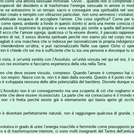
 che deve essere vissuto, compreso. Quando l’amore è compreso hai compreso tutti 
respiro. Nasce con te, non ti è dato dalla società. Questo è il punto che voglio enfatiz
pata nessuna delle altre potenzialità del bambino. Dovrete dunque svilupparlo, aiut
uto non è un conseguimento ma una scoperta di ciò che vogliamo realmente realizza
 deve essere riconosciuto. La parte che noi conosciamo è il mondo e la parte nascost
’è fretta perché esiste già è eternamente quì basta aprire gli occhi e il mattino 
ntare perfettamente naturali, non è raggiungere qualcosa di grande, non è niente di s
a in grado di unire l’energia maschile e femminile come presupposto per ottenere la sub
i trasformazione interiore; ci sono molti insegnanti del Tantra dell’antica tradizione in
 sia quella della propria esperienza personale in cui il ricercatore si mette in gioco
e non diventerete come bambini, non entrerete nel regno dei cieli
"
azze e maschere che ci servono per proteggerci dagli altri fino a giungere all'età adult
ratezza. Il Bambino Interiore è quella parte della nostra personalità che ha mantenuto
al sicuro. Crescendo abbiamo subito molte ingiustizie, la perdita dell'amore e del calo
vinti di essere stati cattivi e di non essere stati all'altezza delle loro aspettative. 
 adulti continuiamo a colpirci esattamente come i nostri genitori, la cultura e la soc
one tra il corpo e anima perchè ci viene insegnato il controllo in tutto ciò che fac
ici ma chiediamoci se realmente sia una recita per non affrontare le decisioni della v
per la nostra crescita spirituale: forse ci sentiamo più a nostro agio e siamo delle pe
osciuta, nutrita, accudita ed amata. Se non ascoltiamo gli impulsi che ci spingono a
lla casa in cui nostro padre e nostra madre dopo anni di stenti e paure hanno volut