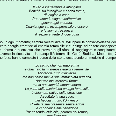
Quantunque sia incomprensibile e oscuro,
è lo spirito, l'essenza,
il respiro vivente di ogni cosa
ogni momento; sembra volerci dire di sviluppare la consapevolezza del nostro lato infin
ergia creatrice all'energia femminile e ci spinge ad essere consapevoli della creaz
 e silenziosa che prevale sugli sforzi di soggiogare e conquistare. Riconoscere la
o la ricettività e la tranquillità femminili. Gesù, Buddha, Maometto, Gandhi, Madr
 hanno cambiato il corso della storia costituendo un modello di comportamento spiritu
Lo spirito che non muore mai
è chiamato la misteriosa energia femminile.
Abbraccia tutto l'Universo,
ma non perde mai la sua immacolata purezza,
Assume innumerevoli forme,
ma la sua identità rimane intatta.
La porta della misteriosa energia femminile
è chiamata radice della creazione.
Ascoltate la sua voce,
riecheggia in tutto l'Universo.
Rivela la sua presenza senza errore
e ci conduce alla perfezione
Pur essendo invisibile, perdura nel tempo;
non finirà mai
rre. Lao Tzu ci indica che dobbiamo agire come l'acqua, usare un approccio mo
acile da combattere ma è talmente flessibile che con pazienza entrerà dove niente di s
 lasso di tempo la qualità inflessibile dell'acqua trionferà. L'acqua è arrendevole e 
 nel vincere la durezza: è l'elemento più vicino all'essere come il Tao. L'energia femm
ergicamente, di essere modesti e restare umili come il mare che pazientemente accog
 mare assimileremo in maniera naturale la saggezza della pacifica armonia che si ri
era la durezza. Vivere con l'energia creatrice significa esistere nella consapevolezza 
epire l'esistenza come una serie di eventi ad andamento lineare ma se si prenderà co