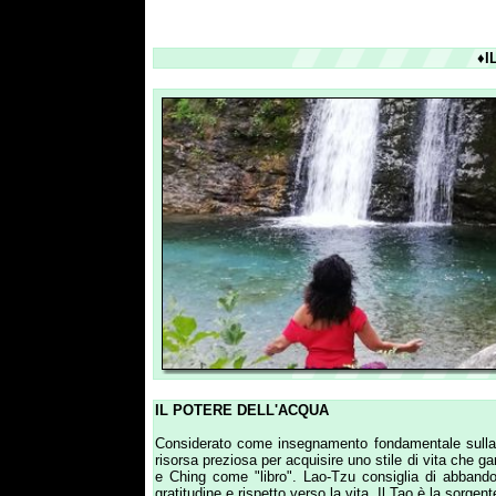
♦IL POTE
Chimica Spirituale
Incarnare l'Infinito
Il Telaio
Tessere il Sogno
Contatti - Privacy
IL POTERE DELL'ACQUA
Considerato come insegnamento fondamentale sulla natura del
risorsa preziosa per acquisire uno stile di vita che garantisce
e Ching come "libro". Lao-Tzu consiglia di abbandonare ogn
gratitudine e rispetto verso la vita. Il Tao è la sorgente di o