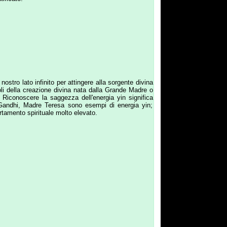
ito per attingere alla sorgente divina
ione divina nata dalla Grande Madre o
 saggezza dell'energia yin significa
e Teresa sono esempi di energia yin;
ale molto elevato.
rbido perché "niente la supera nel
olido può ostruire il luogo in cui va
non può essere distrutta, ritorna alla
inile del Tao ci vuole far comprendere
lie tutti i corsi d'acqua che in esso
trova nelle arti marziali, in cui gli
della presenza del principio femminile
scienza che ad originare il ciclo può