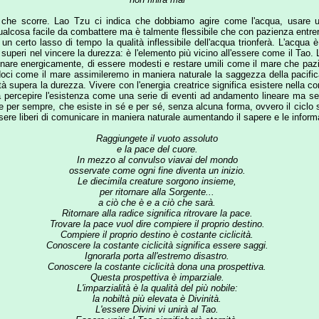
mpre, che esiste in sé e per sé, senza alcuna forma, ovvero il ciclo stesso, la Sorg
i di comunicare in maniera naturale aumentando il sapere e le informazioni a vantaggio
Raggiungete il vuoto assoluto
e la pace del cuore.
In mezzo al convulso viavai del mondo
osservate come ogni fine diventa un inizio.
Le diecimila creature sorgono insieme,
per ritornare alla Sorgente...
a ciò che è e a ciò che sarà.
Ritornare alla radice significa ritrovare la pace.
Trovare la pace vuol dire compiere il proprio destino.
Compiere il proprio destino è costante ciclicità.
Conoscere la costante ciclicità significa essere saggi.
Ignorarla porta all'estremo disastro.
Conoscere la costante ciclicità dona una prospettiva.
Questa prospettiva è imparziale.
L'imparzialità è la qualità del più nobile:
la nobiltà più elevata è Divinità.
L'essere Divini vi unirà al Tao.
Essere uniti al Tao significherà eternità.
Benchè il corpo muoia,
questo durerà per sempre
one di polarità: femminile e maschile,
yin
e anche
yang
. Quando l’individuo riesce 
nessere. Lo yang è il simbolo del principio attivo, maschile e positivo che riflette la
do, rappresenta l’elemento femminile, passivo e ricettivo e corrisponde all’inconscio de
Il Tao ha generato l'uno
L'uno ha generato il due.
Il due ha generato il tre.
Il tre ha generato le diecimila creature.