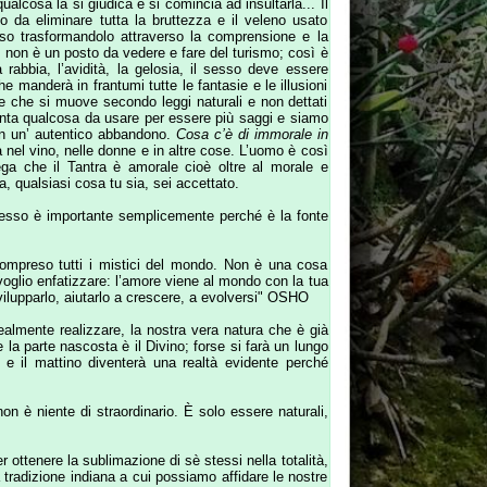
i mistici del mondo. Non è una cosa
zare: l’amore viene al mondo con la tua
arlo a crescere, a evolversi" OSHO
re, la nostra vera natura che è già
a è il Divino; forse si farà un lungo
diventerà una realtà evidente perché
traordinario. È solo essere naturali,
limazione di sè stessi nella totalità,
diana a cui possiamo affidare le nostre
 e comincia da solo ad addentrarsi nel
a con una personalità fin troppo seria
 le caratteristiche dell'infanzia che
re originario nonchè dell'approvazione
Il Bambino Interiore è ferito, ha paura
ietà hanno fatto con noi: ci sentiamo
ciamo perdendo l'armonia di sentirsi
ita, di sacrificarci e di cavarcela da
rsone piacevoli ma non siamo collegati
 cambiare rimaniamo prigionieri nelle
o riposarsi. Ritrovare il Bambino che