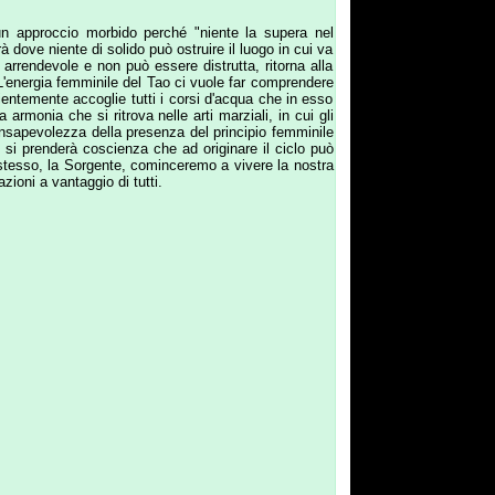
ente, cominceremo a vivere la nostra
 di tutti.
a raggiungere in sé una condizione di
 coscienza diurna: lo yin, o principio
ll’uomo.