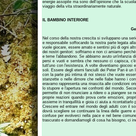
eravamo rappresenta una rinascita alle condizioni originarie 
lo stupore e l'apertura nei confronti del mondo. Secondo la fi
permette di non rinunciare a ridere o a piangere se ne abbia 
proprie reazioni quando prova certe emozioni, proprio così
assieme in tranquillità e gioia ci aiuta a ricontattarlo prender
Crescere ed entrare nel mondo degli adulti con il sorriso d
dovrà scegliere se continuare la linea delle guerre e dei ma
confuse per evolverci nella pace e nel bene comune di tutti
trascurato e domandiamogli di cosa ha bisogno, ci indicherà la
La prima na
La secon
Senza la seconda, la
Redazione