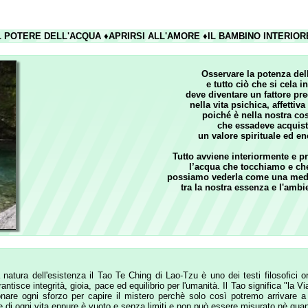
RE DELL'
ACQUA
♦APRIRSI ALL'
AMORE
♦IL
BAMBINO INTERIORE
Osservare la potenza dell’acqua
e tutto ciò che si cela in essa,
deve diventare un fattore predominante
nella vita psichica, affettiva e mentale
poiché è nella nostra coscienza
che essadeve acquistare
un valore spirituale ed energetico
Tutto avviene interiormente e profondamente;
l’acqua che tocchiamo e che beviamo
possiamo vederla come una medium universal
tra la nostra essenza e l'ambiente est
erno
l'esistenza il Tao Te Ching di Lao-Tzu è uno dei testi filosofici orientali più pr
 integrità, gioia, pace ed equilibrio per l'umanità. Il Tao significa "la Via", Te come "
i sforzo per capire il mistero perchè solo così potremo arrivare a comprenderlo, 
gni vita eppure è vuoto e senza limiti e non può essere misurato nè quantificato.
Il Tao è inafferrabile e intangibile
Benchè sia intangibile e senza forma,
dà origine a essa.
Pur essendo vago e inafferrabile,
genera ogni creatura.