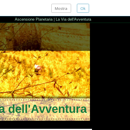
Mostra
Ok
ione Planetaria
|
La Via dell'Avventura
ll'Avventura