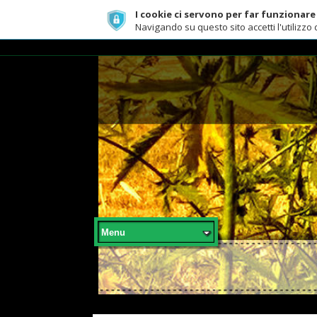
I cookie ci servono per far funzionare al meg
Navigando su questo sito accetti l'utilizzo dei cook
i
Menu
Ascensione
Planetaria
Chiamata al
Risveglio
La Via
dell'Avventura
Il Corpo Arcobaleno