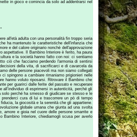
 dalle ferite del passato e recuperare
 esprimersi in autenticità, perché gli
ha smesso di giudicare se stesso e le
 di lui e trascorrere un pò di tempo
osità e la serenità che gli appartiene.
obale umana che giunta ad una svolta
ia nel cuore delle persone smarrite e
riore, chiediamogli scusa per averlo
 Edit
Area
-
cookies