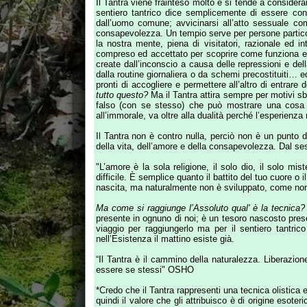
"L’amore è la sola religione, il solo dio, il solo mistero
difficile. È semplice quanto il battito del tuo cuore o il tuo 
nascita, ma naturalmente non è sviluppato, come non è svilup
Ma come si raggiunge l’Assoluto qual' è la tecnica?
L’Assol
presente in ognuno di noi; è un tesoro nascosto presente che
viaggio per raggiungerlo ma per il sentiero tantrico non c
nell’Esistenza il mattino esiste già.
“Il Tantra è il cammino della naturalezza. Liberazione è dive
essere se stessi" OSHO
*Credo che il Tantra rappresenti una tecnica olistica evolutiv
quindi il valore che gli attribuisco è di origine esoterico e d
energie assopite ma sono dell’opinione che la scuola migliore
viaggio della vita straordinariamente naturale.
IL BAMBINO INTERIORE
Gesù :” S
Nel corso della nostra crescita si sviluppano una serie di cor
e responsabile soffocando la nostra parte legata alla spensie
vuole giocare, essere amato e sentirsi più di ogni altra cosa 
dei nostri genitori: soffriamo e non ci amiamo perchè siamo con
e teme l'abbandono. Se abbiamo avuto un'infanzia difficile da
persi e vuoti e sembra che nessuno ci capisca, c'è lacerazi
tutt'uno con l'esistenza. A volte diventiamo giocosi e simpat
soli. Essere degli eterni fanciulli dei Peter Pan è un limite 
con la parte più intima di noi stessi che vuole essere ricon
stanzette o nelle dimore che nelle fiabe hanno i contorni de