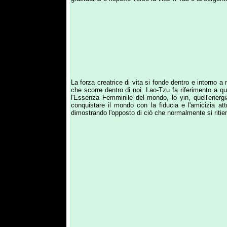
La forza creatrice di vita si fonde dentro e intorno a noi in 
che scorre dentro di noi. Lao-Tzu fa riferimento a questa en
l'Essenza Femminile del mondo, lo yin, quell'energia ferma
conquistare il mondo con la fiducia e l'amicizia attravers
dimostrando l'opposto di ciò che normalmente si ritiene forza
Dolcezza, morbidezza e naturalezza come l'acqua che sco
soggiogare ciò che è duro e forte". L'acqua sembra qualcosa f
a riposarsi, possiamo erigere barricate tuttavia dopo un certo
sorgente per essere riutilizzata, non c'è niente che la superi
di scorrere ovunque ci sia un'apertura invece di dominare en
confluiscono nonostante la sua grandezza. Muovendoci come il
sforzi diventano la fonte della vera potenza: l'elasticità sup
e della natura ciclica dell'esistenza. Siamo abituati a perc