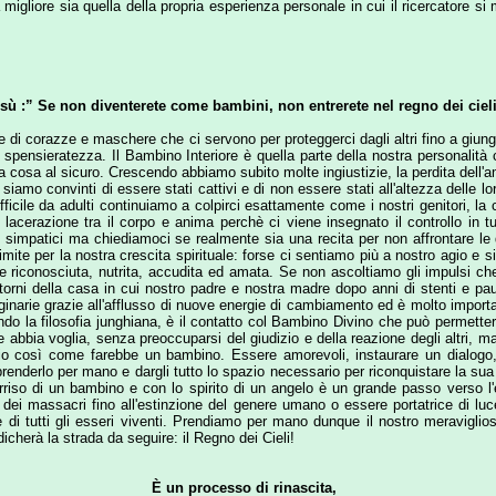
grazie all'afflusso di nuove energie di cambiamento ed è molto importante per guarirci
losofia junghiana, è il contatto col Bambino Divino che può permettere all’individuo di
voglia, senza preoccuparsi del giudizio e della reazione degli altri, ma solo perché 
 come farebbe un bambino. Essere amorevoli, instaurare un dialogo, prenderci cura
lo per mano e dargli tutto lo spazio necessario per riconquistare la sua fiducia, la gioc
i un bambino e con lo spirito di un angelo è un grande passo verso l'evoluzione gl
ssacri fino all'estinzione del genere umano o essere portatrice di luce, amore e gio
 gli esseri viventi. Prendiamo per mano dunque il nostro meraviglioso Bambino Inte
 strada da seguire: il Regno dei Cieli!
È un processo di rinascita,
di nascere due volte.
scita ti dà solamente una possibilità, un potenziale, un'opportunità.
da nascita attualizza il potenziale, trasforma il possibile in reale.
Solo la seconda nascita rende la prima significativa.
 prima è solo un'opportunità mancata. Con la seconda, l'opportunità è presa.
Hai colto l'occasione,
Hai accettato la sfida della vita…
OSHO
made in