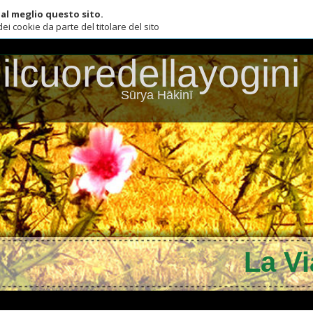
lio questo sito.
ie da parte del titolare del sito
Ascens
lcuoredellayogini
Sūrya Hākinī
La Via de