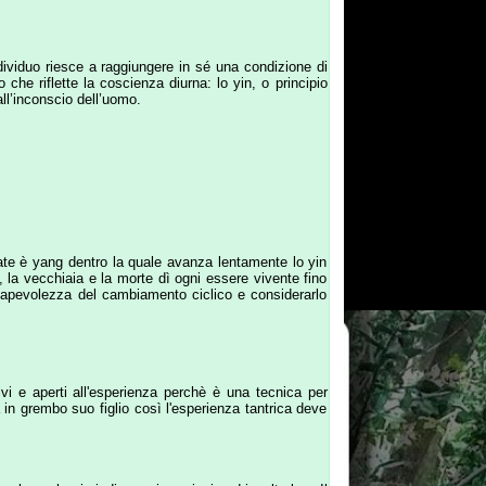
tro la quale avanza lentamente lo yin
e la morte dì ogni essere vivente fino
el cambiamento ciclico e considerarlo
l'esperienza perchè è una tecnica per
iglio così l'esperienza tantrica deve
ica e si comincia ad insultarla... Il
tutta la bruttezza e il veleno usato
olo attraverso la comprensione e la
 da vedere e fare del turismo; così è
tà, la gelosia, il sesso deve essere
umi tutte le fantasie e le illusioni
 secondo leggi naturali e non dettati
da usare per essere più saggi e siamo
co abbandono.
Cosa c’è di immorale in
 donne e in altre cose. L’uomo è così
ra è amorale cioè oltre al morale e
a tu sia, sei accettato.
tante semplicemente perché è la fonte