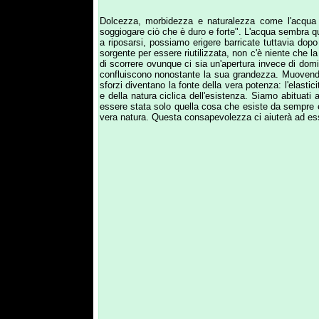
essere stata solo quella cosa che esiste da sempre e per se
vera natura. Questa consapevolezza ci aiuterà ad essere liber
Secondo la filosofia orientale, l’uomo è concepito come uni
equilibrio tra gli opposti elementi, conquista uno stato di be
lunare, assimilabile per analogia al buio, alla notte e al fred